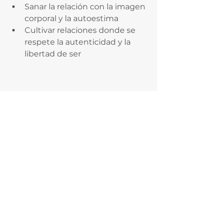
Sanar la relación con la imagen 
corporal y la autoestima
Cultivar relaciones donde se 
respete la autenticidad y la 
libertad de ser
Conclusión: volver a 
ocupar el propio lugar
La herida de humillación es una de 
las más invisibles, pero también 
una de las que más condicionan la 
capacidad de disfrutar, de 
expresarse y de sentirse 