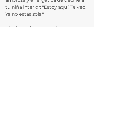
amorosa y energética de decirle a 
tu niña interior: "Estoy aquí. Te veo. 
Ya no estás sola."
¿Qué puedes esperar?
Después de las sesiones, muchas 
mujeres me dicen lo mismo:  
"Me siento más ligera".  
Y no es magia (aunque a veces lo 
parece). Es lo que ocurre cuando 
por fin dejas de pelear con tu 
historia y empiezas a abrazarla.
Recuperas tu dignidad interna. Tu 
fuerza amorosa. Tu autenticidad.
Esa niña que un día fuiste… se 
transforma en tu mayor aliada.